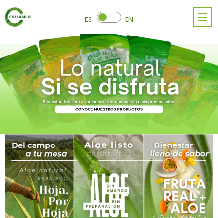
ES
EN